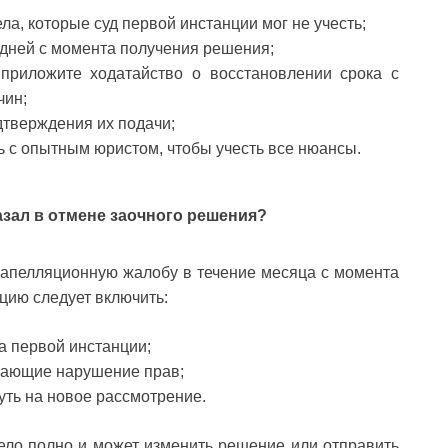
а, которые суд первой инстанции мог не учесть;
 дней с момента получения решения;
 приложите ходатайство о восстановлении срока с
чин;
дтверждения их подачи;
 с опытным юристом, чтобы учесть все нюансы.
казал в отмене заочного решения?
ь апелляционную жалобу в течение месяца с момента
цию следует включить:
а первой инстанции;
дающие нарушение прав;
уть на новое рассмотрение.
ело полно и может изменить решение или отправить