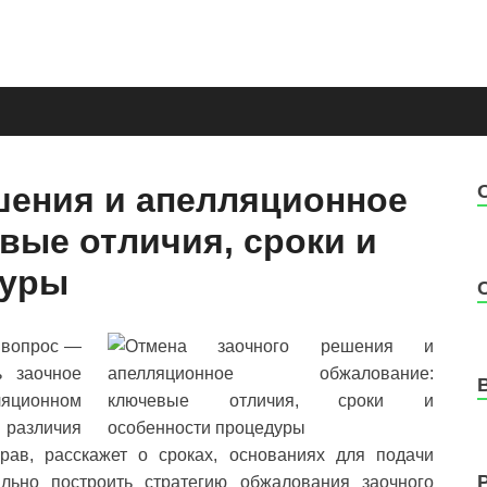
сультация юриста Шлык
услуги
шения и апелляционное
вые отличия, сроки и
дуры
т вопрос —
ь заочное
ляционном
 различия
ав, расскажет о сроках, основаниях для подачи
ильно построить стратегию обжалования заочного